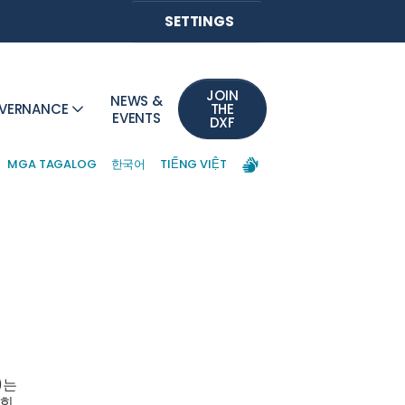
SETTINGS
JOIN
NEWS &
VERNANCE
THE
EVENTS
DXF
MGA TAGALOG
한국어
TIẾNG VIỆT
)는
사회