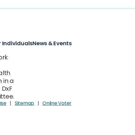
r Individuals
News & Events
ork
alth
 in a
e DxF
ttee.
Use
|
Sitemap
|
Online Voter