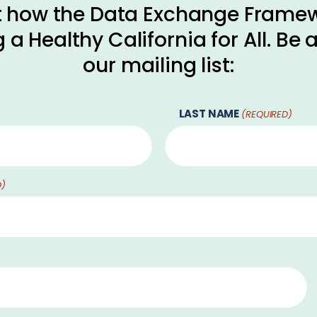
 how the Data Exchange Framew
 a Healthy California for All. Be
our mailing list:
LAST NAME
(REQUIRED)
D)