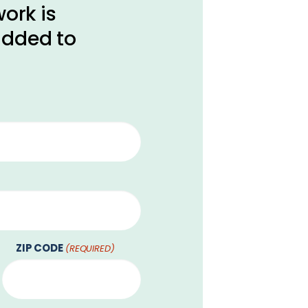
ork is
 added to
ZIP CODE
(REQUIRED)