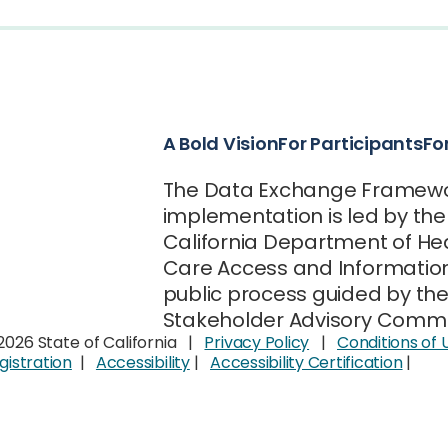
A Bold Vision
For Participants
Fo
The Data Exchange Framew
implementation is led by the
California Department of He
Care Access and Information
public process guided by th
Stakeholder Advisory Commi
2026 State of California |
Privacy Policy
|
Conditions of 
gistration
|
Accessibility
|
Accessibility Certification
|