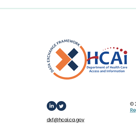
© 
Re
dxf@hcai.ca.gov